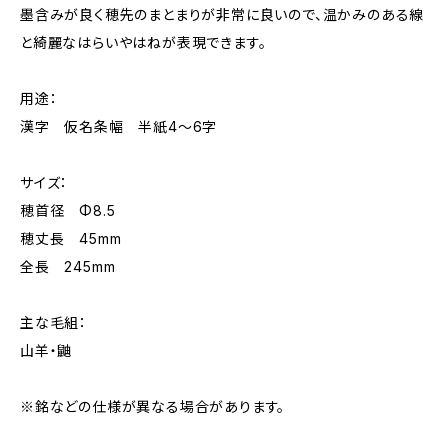
墨含みが良く穂先のまとまりが非常に良いので、温かみのある線
と綺麗なはらいやはねが表現できます。
用途：
漢字 仮名条幅 半紙4～6字
サイズ：
穂首径 Φ8.5
穂丈長 45mm
全長 245mm
主な毛組：
山羊・鼬
※銘などの仕様が異なる場合があります。