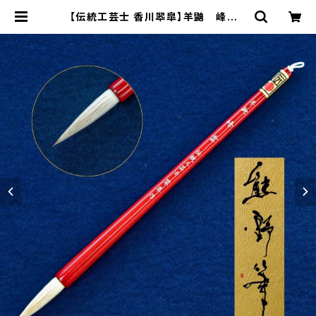
【伝統工芸士 香川翆皐】羊鼬 峰雲 |
熊野筆事業協同組合公式ショップ