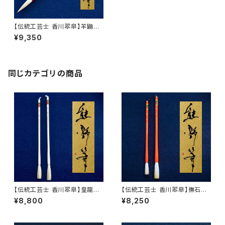
【伝統工芸士 香川翆皐】羊鼬
峰雲
¥9,350
同じカテゴリの商品
【伝統工芸士 香川翆皐】皇龍
【伝統工芸士 香川翆皐】撫石
小・大
小・大
¥8,800
¥8,250