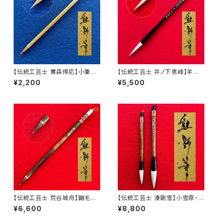
【伝統工芸士 實森得応】小筆細
【伝統工芸士 井ノ下恵峰】羊毫
細
四号 凌雲
¥2,200
¥5,500
【伝統工芸士 荒谷城舟】鼬毛
【伝統工芸士 湊剛雪】小雪原・大
熊野筆
雪原
¥6,600
¥8,800