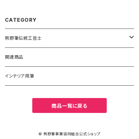
CATEGORY
熊野筆伝統工芸士
碓井真光
関連商品
荒谷 城舟
インテリア用筆
南部豊栄
商品一覧に戻る
香川 翆皐
湊剛雪
© 熊野筆事業協同組合公式ショップ