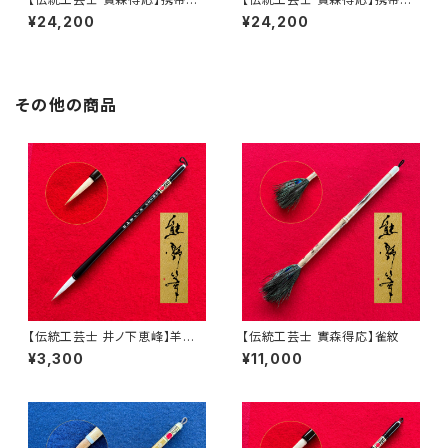
筆 矢立 B
筆 矢立 C
¥24,200
¥24,200
その他の商品
【伝統工芸士 井ノ下恵峰】羊毫
【伝統工芸士 實森得応】雀紋
五号 凌雲
¥3,300
¥11,000