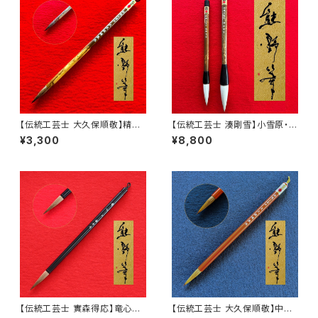
【伝統工芸士 大久保順敬】精品
【伝統工芸士 湊剛雪】小雪原・大
鼬毛 空海
雪原
¥3,300
¥8,800
【伝統工芸士 實森得応】竜心
【伝統工芸士 大久保順敬】中鼬