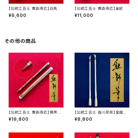
【伝統工芸士 實森得応】白鳥
【伝統工芸士 實森得応】雀紋
¥6,600
¥11,000
その他の商品
【伝統工芸士 實森得応】携帯用
【伝統工芸士 香川翆皐】皇龍
筆 矢立 F
小・大
¥19,800
¥8,800