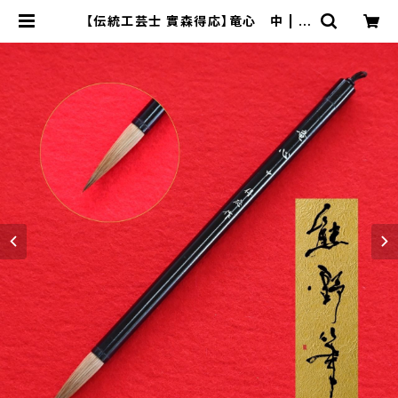
【伝統工芸士 實森得応】竜心 中 | 熊
野筆事業協同組合公式ショップ