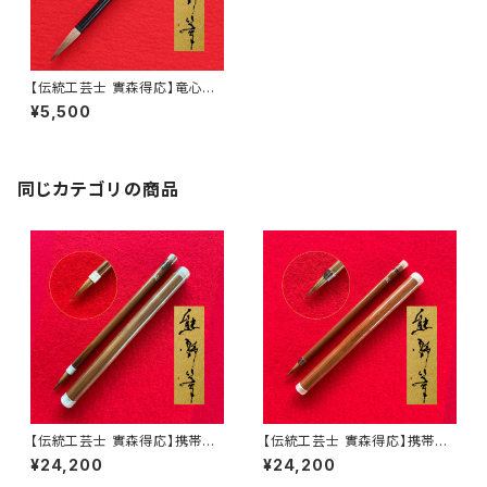
【伝統工芸士 實森得応】竜心
中
¥5,500
同じカテゴリの商品
【伝統工芸士 實森得応】携帯用
【伝統工芸士 實森得応】携帯用
筆 矢立 B
筆 矢立 C
¥24,200
¥24,200