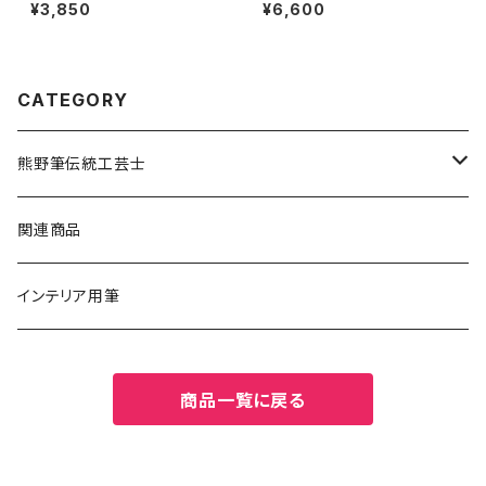
小
毛 書聖
¥3,850
¥6,600
CATEGORY
熊野筆伝統工芸士
碓井真光
関連商品
荒谷 城舟
インテリア用筆
南部豊栄
商品一覧に戻る
香川 翆皐